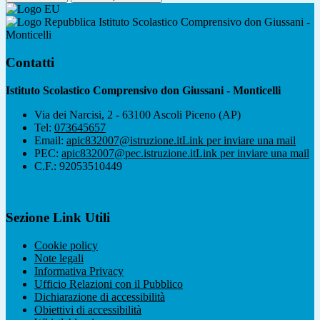
Istituto Scolastico Comprensivo don Giussani -
Monticelli
Contatti
Istituto Scolastico Comprensivo don Giussani - Monticelli
Via dei Narcisi, 2 - 63100 Ascoli Piceno (AP)
Tel:
073645657
Email:
apic832007@istruzione.it
Link per inviare una mail
PEC:
apic832007@pec.istruzione.it
Link per inviare una mail
C.F.: 92053510449
Sezione Link Utili
Cookie policy
Note legali
Informativa Privacy
Ufficio Relazioni con il Pubblico
Dichiarazione di accessibilità
Obiettivi di accessibilità