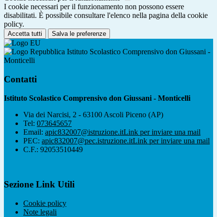
I cookie necessari per il funzionamento non possono essere
disabilitati. È possibile consultare l'elenco nella pagina della cookie
policy.
Accetta tutti
Salva le preferenze
Istituto Scolastico Comprensivo don Giussani -
Monticelli
Contatti
Istituto Scolastico Comprensivo don Giussani - Monticelli
Via dei Narcisi, 2 - 63100 Ascoli Piceno (AP)
Tel:
073645657
Email:
apic832007@istruzione.it
Link per inviare una mail
PEC:
apic832007@pec.istruzione.it
Link per inviare una mail
C.F.: 92053510449
Sezione Link Utili
Cookie policy
Note legali