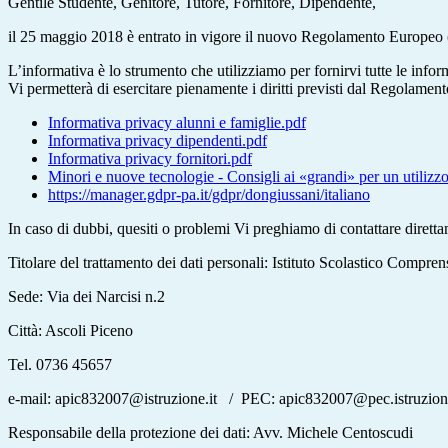
Gentile Studente, Genitore, Tutore, Fornitore, Dipendente,
il 25 maggio 2018 è entrato in vigore il nuovo Regolamento Europeo (
L’informativa è lo strumento che utilizziamo per fornirvi tutte le info
Vi permetterà di esercitare pienamente i diritti previsti dal Regolament
Informativa privacy alunni e famiglie.pdf
Informativa privacy dipendenti.pdf
Informativa privacy fornitori.pdf
Minori e nuove tecnologie - Consigli ai «grandi» per un utilizzo
https://manager.gdpr-pa.it/gdpr/dongiussani/italiano
In caso di dubbi, quesiti o problemi Vi preghiamo di contattare dirett
Titolare del trattamento dei dati personali: Istituto Scolastico Compre
Sede: Via dei Narcisi n.2
Città: Ascoli Piceno
Tel. 0736 45657
e-mail: apic832007@istruzione.it / PEC: apic832007@pec.istruzione
Responsabile della protezione dei dati: Avv. Michele Centoscudi