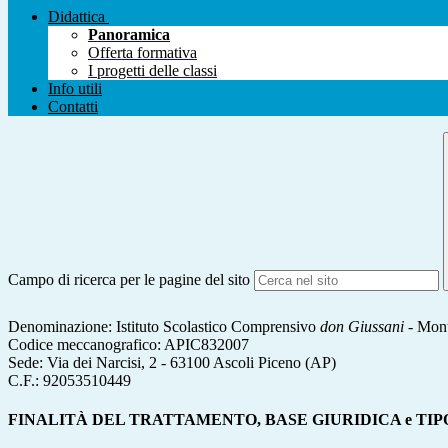
Didattica
Panoramica
Offerta formativa
I progetti delle classi
Info utili
Contatti
Campo di ricerca per le pagine del sito
Denominazione: Istituto Scolastico Comprensivo
don Giussani
- Mont
Codice meccanografico: APIC832007
Sede: Via dei Narcisi, 2 - 63100 Ascoli Piceno (AP)
C.F.: 92053510449
FINALITÀ DEL TRATTAMENTO, BASE GIURIDICA e TIP