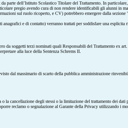
t da parte dell’Istituto Scolastico Titolare del Trattamento. In particolare,
rticolare pregio avendo cura di non rendere identificabili gli alunni in 
ormazioni sul ruolo ricoperto, e CV) potrebbero emergere dalla sezione "
i anagrafici e di contatto) verranno trattati per soddisfare una esplicita 
ro da soggetti terzi nominati quali Responsabili del Trattamento ex art. 
rpretare alla luce della Sentenza Schrems II.
previsto dal massimario di scarto della pubblica amministrazione rinvenibi
fica o la cancellazione degli stessi o la limitazione del trattamento dei dat
i proporre reclamo o segnalazione al Garante della Privacy utilizzando i mo