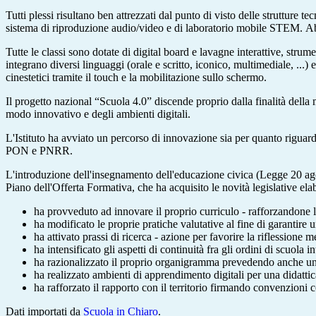
Tutti plessi risultano ben attrezzati dal punto di visto delle strutture
sistema di riproduzione audio/video e di laboratorio mobile STEM.
Ab
Tutte le classi sono dotate di digital board e lavagne interattive, stru
integrano diversi linguaggi (orale e scritto, iconico, multimediale, ...)
cinestetici tramite il touch e la mobilitazione sullo schermo.
Il progetto nazional “Scuola 4.0” discende proprio dalla finalità della 
modo innovativo e degli ambienti digitali.
L'Istituto ha avviato un percorso di innovazione sia per quanto riguard
PON e PNRR.
L'introduzione dell'insegnamento dell'educazione civica (Legge 20 agost
Piano dell'Offerta Formativa, che ha acquisito le novità legislative elab
ha provveduto ad innovare il proprio curriculo - rafforzandone l
ha modificato le proprie pratiche valutative al fine di garantire u
ha attivato prassi di ricerca - azione per favorire la riflessione 
ha intensificato gli aspetti di continuità fra gli ordini di scuo
ha razionalizzato il proprio organigramma prevedendo anche una se
ha realizzato ambienti di apprendimento digitali per una didattic
ha rafforzato il rapporto con il territorio firmando convenzion
Dati importati da
Scuola in Chiaro
.