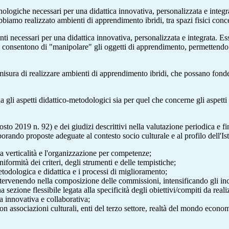
 tecnologiche necessari per una didattica innovativa, personalizzata e in
biamo realizzato ambienti di apprendimento ibridi, tra spazi fisici conce
menti necessari per una didattica innovativa, personalizzata e integrata. 
 e consentono di "manipolare" gli oggetti di apprendimento, permettendo di
misura di realizzare ambienti di apprendimento ibridi, che possano fondere
a gli aspetti didattico-metodologici sia per quel che concerne gli aspett
o 2019 n. 92) e dei giudizi descrittivi nella valutazione periodica e fin
orando proposte adeguate al contesto socio culturale e al profilo dell'Ist
a verticalità e l'organizzazione per competenze;
niformità dei criteri, degli strumenti e delle tempistiche;
metodologica e didattica e i processi di miglioramento;
la intervenendo nella composizione delle commissioni, intensificando gli i
zione flessibile legata alla specificità degli obiettivi/compiti da reali
a innovativa e collaborativa;
i con associazioni culturali, enti del terzo settore, realtà del mondo e