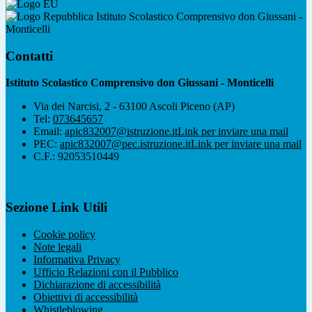
Istituto Scolastico Comprensivo don Giussani -
Monticelli
Contatti
Istituto Scolastico Comprensivo don Giussani - Monticelli
Via dei Narcisi, 2 - 63100 Ascoli Piceno (AP)
Tel:
073645657
Email:
apic832007@istruzione.it
Link per inviare una mail
PEC:
apic832007@pec.istruzione.it
Link per inviare una mail
C.F.: 92053510449
Sezione Link Utili
Cookie policy
Note legali
Informativa Privacy
Ufficio Relazioni con il Pubblico
Dichiarazione di accessibilità
Obiettivi di accessibilità
Whistleblowing