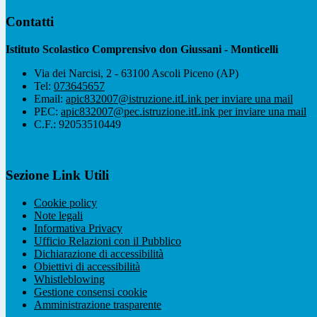
Contatti
Istituto Scolastico Comprensivo don Giussani - Monticelli
Via dei Narcisi, 2 - 63100 Ascoli Piceno (AP)
Tel:
073645657
Email:
apic832007@istruzione.it
Link per inviare una mail
PEC:
apic832007@pec.istruzione.it
Link per inviare una mail
C.F.: 92053510449
Sezione Link Utili
Cookie policy
Note legali
Informativa Privacy
Ufficio Relazioni con il Pubblico
Dichiarazione di accessibilità
Obiettivi di accessibilità
Whistleblowing
Gestione consensi cookie
Amministrazione trasparente