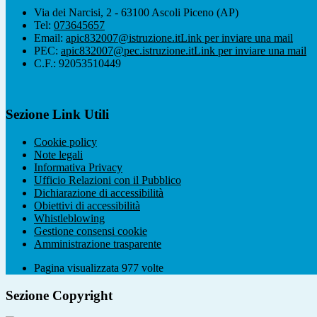
Via dei Narcisi, 2 - 63100 Ascoli Piceno (AP)
Tel:
073645657
Email:
apic832007@istruzione.it
Link per inviare una mail
PEC:
apic832007@pec.istruzione.it
Link per inviare una mail
C.F.: 92053510449
Sezione Link Utili
Cookie policy
Note legali
Informativa Privacy
Ufficio Relazioni con il Pubblico
Dichiarazione di accessibilità
Obiettivi di accessibilità
Whistleblowing
Gestione consensi cookie
Amministrazione trasparente
Pagina visualizzata
977
volte
Sezione Copyright