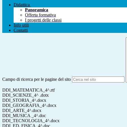
Didattica
Panoramica
Offerta formativa
I progetti delle classi
Info utili
Contatti
Campo di ricerca per le pagine del sito
DDI_MATEMATICA_4^.rtf
DDI_SCIENZE_4^ .dotx
DDI_STORIA_4^.docx
DDI_GEOGRAFIA_4^.docx
DDI_ARTE_4^.docx
DDI_MUSICA _4^.doc
DDI_TECNOLOGIA_4^.docx
DDI_ED. FISICA_4^.doc