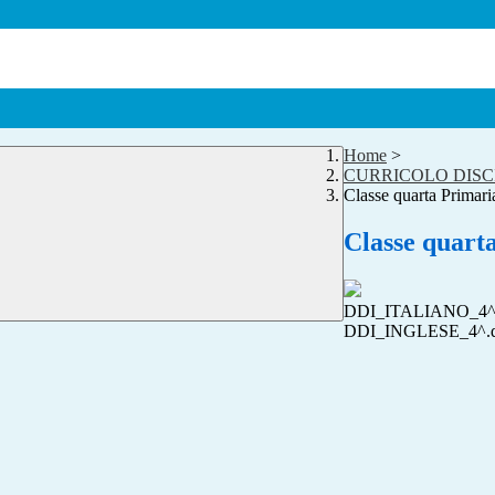
Home
>
CURRICOLO DISC
Classe quarta Primari
Classe quart
DDI_ITALIANO_4^
DDI_INGLESE_4^.