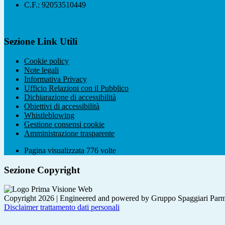
C.F.: 92053510449
Sezione Link Utili
Cookie policy
Note legali
Informativa Privacy
Ufficio Relazioni con il Pubblico
Dichiarazione di accessibilità
Obiettivi di accessibilità
Whistleblowing
Gestione consensi cookie
Amministrazione trasparente
Pagina visualizzata
776
volte
Sezione Copyright
Copyright 2026 | Engineered and powered by Gruppo Spaggiari Parm
Disclaimer trattamento dati personali