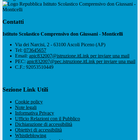
Istituto Scolastico Comprensivo don Giussani -
Monticelli
Contatti
Istituto Scolastico Comprensivo don Giussani - Monticelli
Via dei Narcisi, 2 - 63100 Ascoli Piceno (AP)
Tel:
073645657
Email:
apic832007@istruzione.it
Link per inviare una mail
PEC:
apic832007@pec.istruzione.it
Link per inviare una mail
C.F.: 92053510449
Sezione Link Utili
Cookie policy
Note legali
Informativa Privacy
Ufficio Relazioni con il Pubblico
Dichiarazione di accessibilità
Obiettivi di accessibilità
Whistleblowing