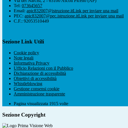
Via dei Narcisi, 2 - 63100 Ascoli Piceno (AP)
Tel:
073645657
Email:
apic832007@istruzione.it
Link per inviare una mail
PEC:
apic832007@pec.istruzione.it
Link per inviare una mail
C.F.: 92053510449
Sezione Link Utili
Cookie policy
Note legali
Informativa Privacy
Ufficio Relazioni con il Pubblico
Dichiarazione di accessibilità
Obiettivi di accessibilità
Whistleblowing
Gestione consensi cookie
Amministrazione trasparente
Pagina visualizzata
1915
volte
Sezione Copyright