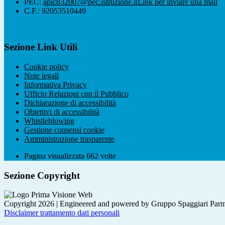
PEC:
apic832007@pec.istruzione.it
Link per inviare una mail
C.F.: 92053510449
Sezione Link Utili
Cookie policy
Note legali
Informativa Privacy
Ufficio Relazioni con il Pubblico
Dichiarazione di accessibilità
Obiettivi di accessibilità
Whistleblowing
Gestione consensi cookie
Amministrazione trasparente
Pagina visualizzata
662
volte
Sezione Copyright
Copyright 2026 | Engineered and powered by Gruppo Spaggiari Parm
Disclaimer trattamento dati personali