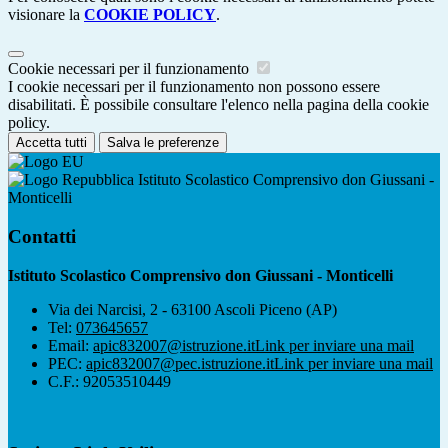
visionare la
COOKIE POLICY
.
Cookie necessari per il funzionamento
I cookie necessari per il funzionamento non possono essere
disabilitati. È possibile consultare l'elenco nella pagina della cookie
policy.
Accetta tutti
Salva le preferenze
Istituto Scolastico Comprensivo don Giussani -
Monticelli
Contatti
Istituto Scolastico Comprensivo don Giussani - Monticelli
Via dei Narcisi, 2 - 63100 Ascoli Piceno (AP)
Tel:
073645657
Email:
apic832007@istruzione.it
Link per inviare una mail
PEC:
apic832007@pec.istruzione.it
Link per inviare una mail
C.F.: 92053510449