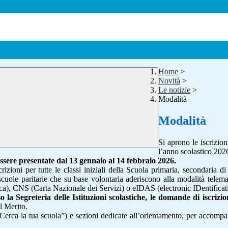
Home
>
Novità
>
Le notizie
>
Modalità
Modalità
Si aprono le iscrizion
l’anno scolastico 202
ssere presentate dal 13 gennaio al 14 febbraio 2026.
scrizioni per tutte le classi iniziali della Scuola primaria, secondari
e scuole paritarie che su base volontaria aderiscono alla modalità telem
onica), CNS (Carta Nazionale dei Servizi) o eIDAS (electronic IDentifica
a Segreteria delle Istituzioni scolastiche, le domande di iscrizion
l Merito.
erca la tua scuola”) e sezioni dedicate all’orientamento, per accompagna