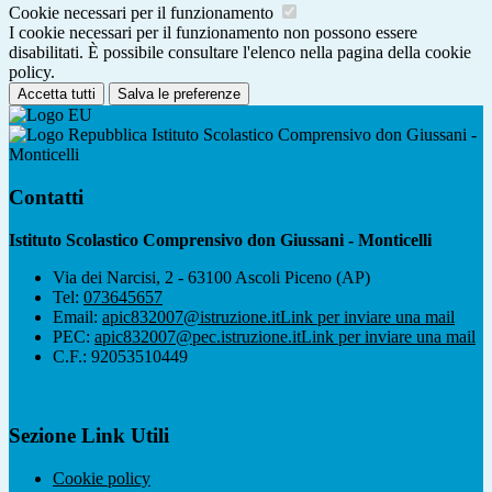
Cookie necessari per il funzionamento
I cookie necessari per il funzionamento non possono essere
disabilitati. È possibile consultare l'elenco nella pagina della cookie
policy.
Accetta tutti
Salva le preferenze
Istituto Scolastico Comprensivo don Giussani -
Monticelli
Contatti
Istituto Scolastico Comprensivo don Giussani - Monticelli
Via dei Narcisi, 2 - 63100 Ascoli Piceno (AP)
Tel:
073645657
Email:
apic832007@istruzione.it
Link per inviare una mail
PEC:
apic832007@pec.istruzione.it
Link per inviare una mail
C.F.: 92053510449
Sezione Link Utili
Cookie policy