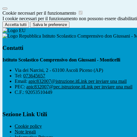
Cookie necessari per il funzionamento
I cookie necessari per il funzionamento non possono essere disabilitati.
Accetta tutti
Salva le preferenze
Istituto Scolastico Comprensivo don Giussani - M
Contatti
Istituto Scolastico Comprensivo don Giussani - Monticelli
Via dei Narcisi, 2 - 63100 Ascoli Piceno (AP)
Tel:
073645657
Email:
apic832007@istruzione.it
Link per inviare una mail
PEC:
apic832007@pec.istruzione.it
Link per inviare una mail
C.F.: 92053510449
Sezione Link Utili
Cookie policy
Note legali