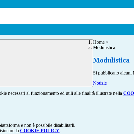
Home
>
Modulistica
Modulistica
Si pubblicano alcu
Notizie
kie necessari al funzionamento ed utili alle finalità illustrate nella
COO
attaforma e non è possibile disabilitarli.
isionare la
COOKIE POLICY
.