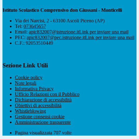
Istituto Scolastico Comprensivo don Giussani - Monticelli
Via dei Narcisi, 2 - 63100 Ascoli Piceno (AP)
Tel:
073645657
Email:
apic832007@istruzione.it
Link per inviare una mail
PEC:
apic832007@pec.istruzione.it
Link per inviare una mail
C.F.: 92053510449
Sezione Link Utili
Cookie policy
Note legali
Informativa Privacy
Ufficio Relazioni con il Pubblico
Dichiarazione di accessibilità
Obiettivi di accessibilità
Whistleblowing
Gestione consensi cookie
Amministrazione trasparente
Pagina visualizzata
707
volte