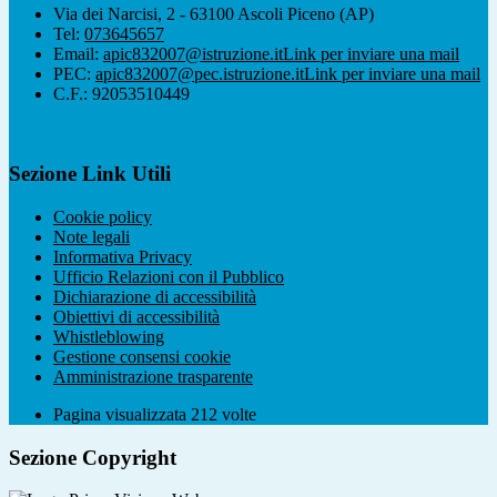
Via dei Narcisi, 2 - 63100 Ascoli Piceno (AP)
Tel:
073645657
Email:
apic832007@istruzione.it
Link per inviare una mail
PEC:
apic832007@pec.istruzione.it
Link per inviare una mail
C.F.: 92053510449
Sezione Link Utili
Cookie policy
Note legali
Informativa Privacy
Ufficio Relazioni con il Pubblico
Dichiarazione di accessibilità
Obiettivi di accessibilità
Whistleblowing
Gestione consensi cookie
Amministrazione trasparente
Pagina visualizzata
212
volte
Sezione Copyright