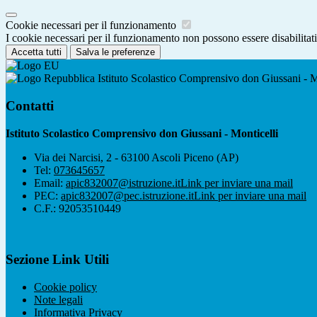
Cookie necessari per il funzionamento
I cookie necessari per il funzionamento non possono essere disabilitati.
Accetta tutti
Salva le preferenze
Istituto Scolastico Comprensivo don Giussani - M
Contatti
Istituto Scolastico Comprensivo don Giussani - Monticelli
Via dei Narcisi, 2 - 63100 Ascoli Piceno (AP)
Tel:
073645657
Email:
apic832007@istruzione.it
Link per inviare una mail
PEC:
apic832007@pec.istruzione.it
Link per inviare una mail
C.F.: 92053510449
Sezione Link Utili
Cookie policy
Note legali
Informativa Privacy