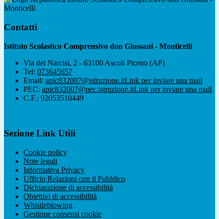
Monticelli
Contatti
Istituto Scolastico Comprensivo don Giussani - Monticelli
Via dei Narcisi, 2 - 63100 Ascoli Piceno (AP)
Tel:
073645657
Email:
apic832007@istruzione.it
Link per inviare una mail
PEC:
apic832007@pec.istruzione.it
Link per inviare una mail
C.F.: 92053510449
Sezione Link Utili
Cookie policy
Note legali
Informativa Privacy
Ufficio Relazioni con il Pubblico
Dichiarazione di accessibilità
Obiettivi di accessibilità
Whistleblowing
Gestione consensi cookie