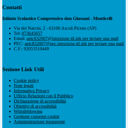
Contatti
Istituto Scolastico Comprensivo don Giussani - Monticelli
Via dei Narcisi, 2 - 63100 Ascoli Piceno (AP)
Tel:
073645657
Email:
apic832007@istruzione.it
Link per inviare una mail
PEC:
apic832007@pec.istruzione.it
Link per inviare una mail
C.F.: 92053510449
Sezione Link Utili
Cookie policy
Note legali
Informativa Privacy
Ufficio Relazioni con il Pubblico
Dichiarazione di accessibilità
Obiettivi di accessibilità
Whistleblowing
Gestione consensi cookie
Amministrazione trasparente