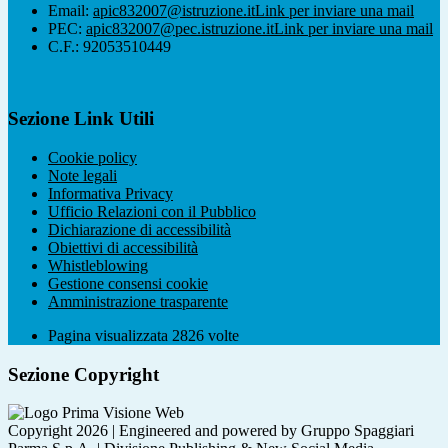
Email:
apic832007@istruzione.it
Link per inviare una mail
PEC:
apic832007@pec.istruzione.it
Link per inviare una mail
C.F.: 92053510449
Sezione Link Utili
Cookie policy
Note legali
Informativa Privacy
Ufficio Relazioni con il Pubblico
Dichiarazione di accessibilità
Obiettivi di accessibilità
Whistleblowing
Gestione consensi cookie
Amministrazione trasparente
Pagina visualizzata
2826
volte
Sezione Copyright
Copyright 2026 | Engineered and powered by Gruppo Spaggiari