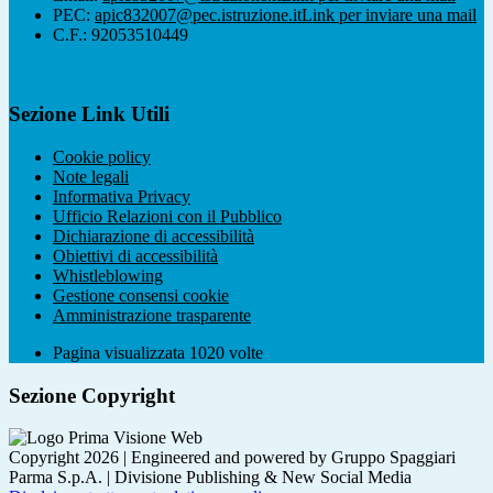
PEC:
apic832007@pec.istruzione.it
Link per inviare una mail
C.F.: 92053510449
Sezione Link Utili
Cookie policy
Note legali
Informativa Privacy
Ufficio Relazioni con il Pubblico
Dichiarazione di accessibilità
Obiettivi di accessibilità
Whistleblowing
Gestione consensi cookie
Amministrazione trasparente
Pagina visualizzata
1020
volte
Sezione Copyright
Copyright 2026 | Engineered and powered by Gruppo Spaggiari
Parma S.p.A. | Divisione Publishing & New Social Media