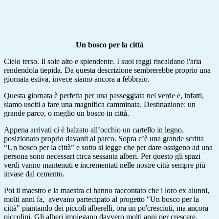
Un bosco per la città
Cielo terso. Il sole alto e splendente. I suoi raggi riscaldano l'aria
rendendola tiepida. Da questa descrizione sembrerebbe proprio una
giornata estiva, invece siamo ancora a febbraio.
Questa giornata è perfetta per una passeggiata nel verde e, infatti,
siamo usciti a fare una magnifica camminata. Destinazione: un
grande parco, o meglio un bosco in città.
Appena arrivati ci è balzato all’occhio un cartello in legno,
posizionato proprio davanti al parco. Sopra c’è una grande scritta
“Un bosco per la città” e sotto si legge che per dare ossigeno ad una
persona sono necessari circa sessanta alberi. Per questo gli spazi
verdi vanno mantenuti e incrementati nelle nostre città sempre più
invase dal cemento.
Poi il maestro e la maestra ci hanno raccontato che i loro ex alunni,
molti anni fa, avevano partecipato al progetto "Un bosco per la
città" piantando
dei piccoli alberelli, ora un po'cresciuti, ma ancora
piccolini. Gli alberi impiegano davvero molti anni per crescere.