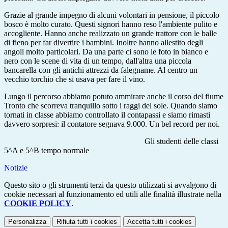
Grazie al grande impegno di alcuni volontari in pensione,
il piccolo
bosco è molto curato.
Questi signori hanno reso l'ambiente pulito e
accogliente. Hanno anche realizzato un grande trattore con le balle
di fieno per far divertire i bambini. Inoltre hanno allestito degli
angoli molto particolari. Da una parte ci sono le foto in bianco e
nero con le scene di vita di un tempo, dall'altra una piccola
bancarella con gli antichi attrezzi da falegname. Al centro un
vecchio torchio che si usava per fare il vino.
Lungo il percorso abbiamo potuto ammirare anche il corso del fiume
Tronto che scorreva tranquillo sotto i raggi del sole. Quando siamo
tornati in classe abbiamo controllato il contapassi e siamo rimasti
davvero sorpresi: il contatore segnava 9.000. Un bel record per noi.
Gli studenti delle classi
5^A e 5^B tempo normale
Notizie
Questo sito o gli strumenti terzi da questo utilizzati si avvalgono di
cookie necessari al funzionamento ed utili alle finalità illustrate nella
COOKIE POLICY
.
Personalizza
Rifiuta tutti
i cookies
Accetta tutti
i cookies