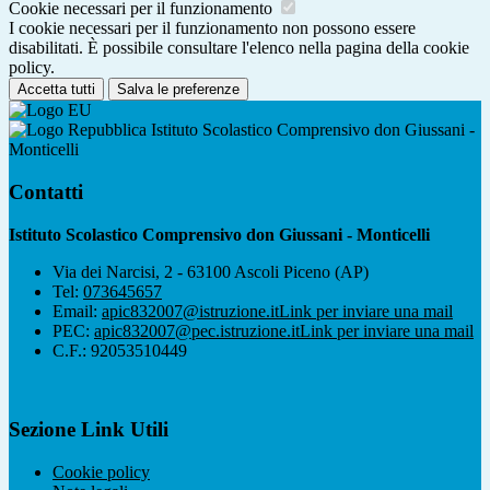
Cookie necessari per il funzionamento
I cookie necessari per il funzionamento non possono essere
disabilitati. È possibile consultare l'elenco nella pagina della cookie
policy.
Accetta tutti
Salva le preferenze
Istituto Scolastico Comprensivo don Giussani -
Monticelli
Contatti
Istituto Scolastico Comprensivo don Giussani - Monticelli
Via dei Narcisi, 2 - 63100 Ascoli Piceno (AP)
Tel:
073645657
Email:
apic832007@istruzione.it
Link per inviare una mail
PEC:
apic832007@pec.istruzione.it
Link per inviare una mail
C.F.: 92053510449
Sezione Link Utili
Cookie policy