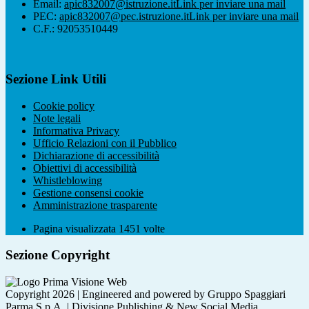
Email:
apic832007@istruzione.it
Link per inviare una mail
PEC:
apic832007@pec.istruzione.it
Link per inviare una mail
C.F.: 92053510449
Sezione Link Utili
Cookie policy
Note legali
Informativa Privacy
Ufficio Relazioni con il Pubblico
Dichiarazione di accessibilità
Obiettivi di accessibilità
Whistleblowing
Gestione consensi cookie
Amministrazione trasparente
Pagina visualizzata
1451
volte
Sezione Copyright
Copyright 2026 | Engineered and powered by Gruppo Spaggiari
Parma S.p.A. | Divisione Publishing & New Social Media