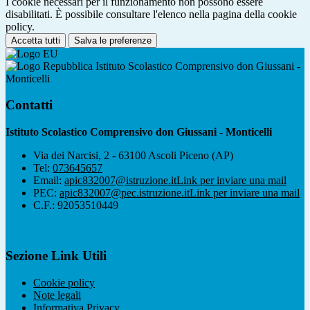
I cookie necessari per il funzionamento non possono essere
disabilitati. È possibile consultare l'elenco nella pagina della cookie
policy.
Accetta tutti
Salva le preferenze
Istituto Scolastico Comprensivo don Giussani -
Monticelli
Contatti
Istituto Scolastico Comprensivo don Giussani - Monticelli
Via dei Narcisi, 2 - 63100 Ascoli Piceno (AP)
Tel:
073645657
Email:
apic832007@istruzione.it
Link per inviare una mail
PEC:
apic832007@pec.istruzione.it
Link per inviare una mail
C.F.: 92053510449
Sezione Link Utili
Cookie policy
Note legali
Informativa Privacy