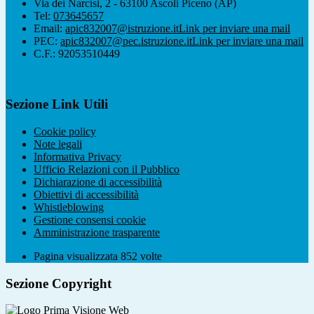
Via dei Narcisi, 2 - 63100 Ascoli Piceno (AP)
Tel:
073645657
Email:
apic832007@istruzione.it
Link per inviare una mail
PEC:
apic832007@pec.istruzione.it
Link per inviare una mail
C.F.: 92053510449
Sezione Link Utili
Cookie policy
Note legali
Informativa Privacy
Ufficio Relazioni con il Pubblico
Dichiarazione di accessibilità
Obiettivi di accessibilità
Whistleblowing
Gestione consensi cookie
Amministrazione trasparente
Pagina visualizzata
852
volte
Sezione Copyright