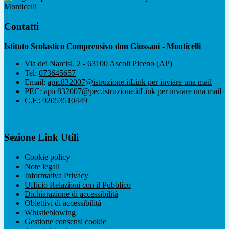
Monticelli
Contatti
Istituto Scolastico Comprensivo don Giussani - Monticelli
Via dei Narcisi, 2 - 63100 Ascoli Piceno (AP)
Tel:
073645657
Email:
apic832007@istruzione.it
Link per inviare una mail
PEC:
apic832007@pec.istruzione.it
Link per inviare una mail
C.F.: 92053510449
Sezione Link Utili
Cookie policy
Note legali
Informativa Privacy
Ufficio Relazioni con il Pubblico
Dichiarazione di accessibilità
Obiettivi di accessibilità
Whistleblowing
Gestione consensi cookie