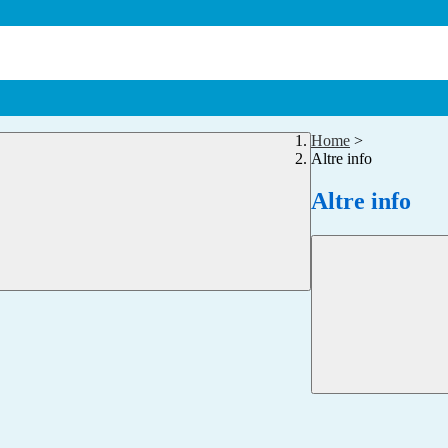
Home
>
Altre info
Altre info