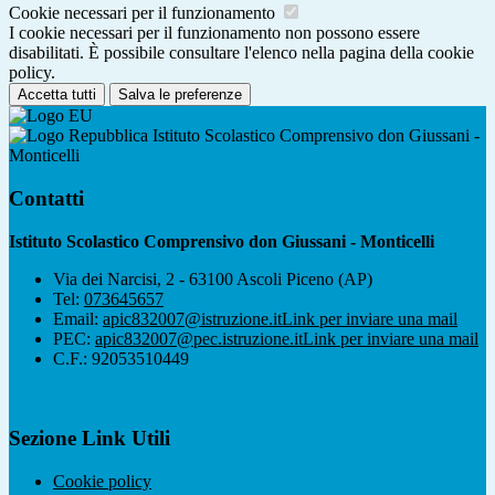
Cookie necessari per il funzionamento
I cookie necessari per il funzionamento non possono essere
disabilitati. È possibile consultare l'elenco nella pagina della cookie
policy.
Accetta tutti
Salva le preferenze
Istituto Scolastico Comprensivo don Giussani -
Monticelli
Contatti
Istituto Scolastico Comprensivo don Giussani - Monticelli
Via dei Narcisi, 2 - 63100 Ascoli Piceno (AP)
Tel:
073645657
Email:
apic832007@istruzione.it
Link per inviare una mail
PEC:
apic832007@pec.istruzione.it
Link per inviare una mail
C.F.: 92053510449
Sezione Link Utili
Cookie policy