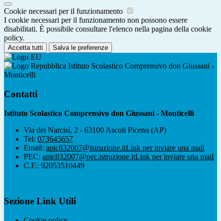
Cookie necessari per il funzionamento
I cookie necessari per il funzionamento non possono essere
disabilitati. È possibile consultare l'elenco nella pagina della cookie
policy.
Accetta tutti
Salva le preferenze
Istituto Scolastico Comprensivo don Giussani -
Monticelli
Contatti
Istituto Scolastico Comprensivo don Giussani - Monticelli
Via dei Narcisi, 2 - 63100 Ascoli Piceno (AP)
Tel:
073645657
Email:
apic832007@istruzione.it
Link per inviare una mail
PEC:
apic832007@pec.istruzione.it
Link per inviare una mail
C.F.: 92053510449
Sezione Link Utili
Cookie policy