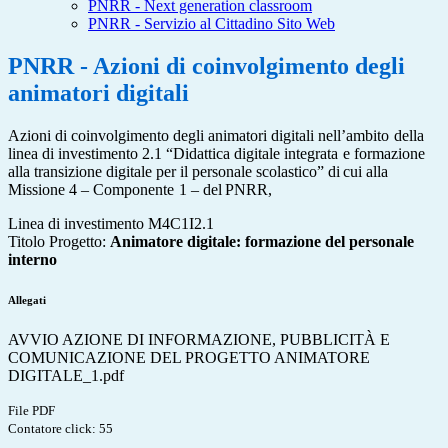
PNRR - Next generation classroom
PNRR - Servizio al Cittadino Sito Web
PNRR - Azioni di coinvolgimento degli
animatori digitali
Azioni
di
coinvolgimento
degli
animatori
digitali
nell’ambito
della
linea
di
investimento
2.1
“Didattica
digitale
integrata
e formazione
alla transizione
digitale
per
il
personale
scolastico”
di
cui
alla
Missione
4
–
Componente
1
–
del
PNRR,
Linea di investimento M4C1I2.1
Titolo Progetto:
Animatore digitale: formazione del personale
interno
Allegati
AVVIO AZIONE DI INFORMAZIONE, PUBBLICITÀ E
COMUNICAZIONE DEL PROGETTO ANIMATORE
DIGITALE_1.pdf
File PDF
Contatore click: 55