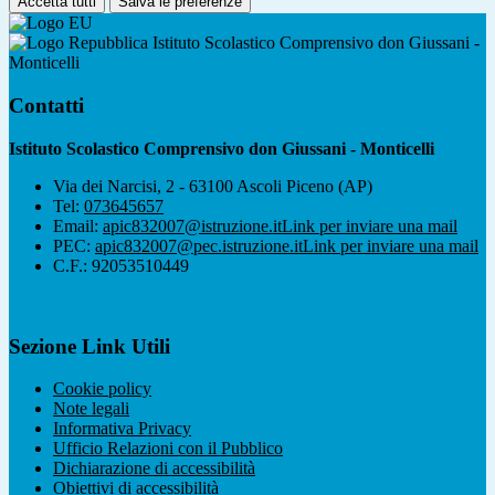
Accetta tutti
Salva le preferenze
Istituto Scolastico Comprensivo don Giussani -
Monticelli
Contatti
Istituto Scolastico Comprensivo don Giussani - Monticelli
Via dei Narcisi, 2 - 63100 Ascoli Piceno (AP)
Tel:
073645657
Email:
apic832007@istruzione.it
Link per inviare una mail
PEC:
apic832007@pec.istruzione.it
Link per inviare una mail
C.F.: 92053510449
Sezione Link Utili
Cookie policy
Note legali
Informativa Privacy
Ufficio Relazioni con il Pubblico
Dichiarazione di accessibilità
Obiettivi di accessibilità