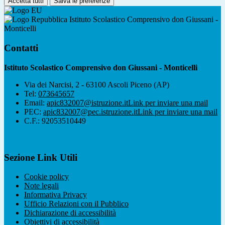
Accetta tutti
Salva le preferenze
Istituto Scolastico Comprensivo don Giussani -
Monticelli
Contatti
Istituto Scolastico Comprensivo don Giussani - Monticelli
Via dei Narcisi, 2 - 63100 Ascoli Piceno (AP)
Tel:
073645657
Email:
apic832007@istruzione.it
Link per inviare una mail
PEC:
apic832007@pec.istruzione.it
Link per inviare una mail
C.F.: 92053510449
Sezione Link Utili
Cookie policy
Note legali
Informativa Privacy
Ufficio Relazioni con il Pubblico
Dichiarazione di accessibilità
Obiettivi di accessibilità