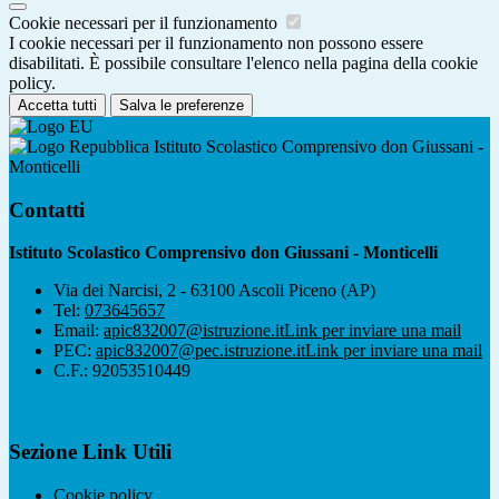
Cookie necessari per il funzionamento
I cookie necessari per il funzionamento non possono essere
disabilitati. È possibile consultare l'elenco nella pagina della cookie
policy.
Accetta tutti
Salva le preferenze
Istituto Scolastico Comprensivo don Giussani -
Monticelli
Contatti
Istituto Scolastico Comprensivo don Giussani - Monticelli
Via dei Narcisi, 2 - 63100 Ascoli Piceno (AP)
Tel:
073645657
Email:
apic832007@istruzione.it
Link per inviare una mail
PEC:
apic832007@pec.istruzione.it
Link per inviare una mail
C.F.: 92053510449
Sezione Link Utili
Cookie policy