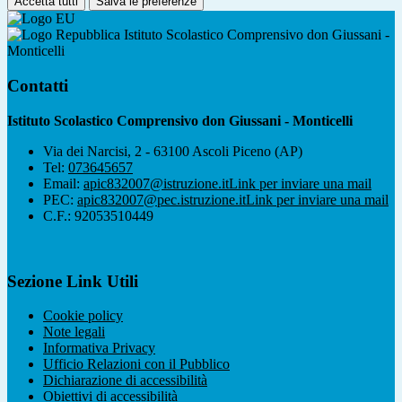
Accetta tutti
Salva le preferenze
Istituto Scolastico Comprensivo don Giussani -
Monticelli
Contatti
Istituto Scolastico Comprensivo don Giussani - Monticelli
Via dei Narcisi, 2 - 63100 Ascoli Piceno (AP)
Tel:
073645657
Email:
apic832007@istruzione.it
Link per inviare una mail
PEC:
apic832007@pec.istruzione.it
Link per inviare una mail
C.F.: 92053510449
Sezione Link Utili
Cookie policy
Note legali
Informativa Privacy
Ufficio Relazioni con il Pubblico
Dichiarazione di accessibilità
Obiettivi di accessibilità