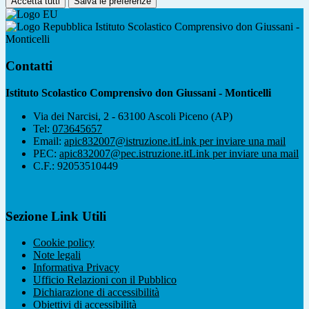
Accetta tutti
Salva le preferenze
Istituto Scolastico Comprensivo don Giussani -
Monticelli
Contatti
Istituto Scolastico Comprensivo don Giussani - Monticelli
Via dei Narcisi, 2 - 63100 Ascoli Piceno (AP)
Tel:
073645657
Email:
apic832007@istruzione.it
Link per inviare una mail
PEC:
apic832007@pec.istruzione.it
Link per inviare una mail
C.F.: 92053510449
Sezione Link Utili
Cookie policy
Note legali
Informativa Privacy
Ufficio Relazioni con il Pubblico
Dichiarazione di accessibilità
Obiettivi di accessibilità